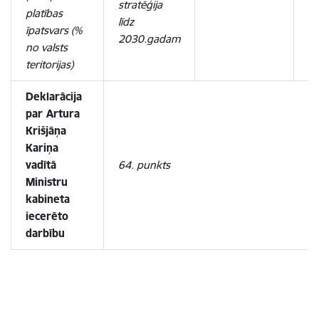
stratēģija
(2
platības
līdz
īpatsvars (%
2030.gadam
no valsts
teritorijas)
Deklarācija
par Artura
Krišjāņa
Kariņa
vadītā
64. punkts
Ministru
kabineta
iecerēto
darbību