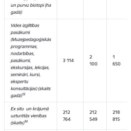
un purvu biotopi (ha
gadā)
Vides izglītības
pasākumi
(Muzejpedagoģiskās
programmas,
nodarbības,
2
1
pasākumi,
3 114
100
650
ekskursijas, lekcijas,
semināri, kursi,
ekspertu
konsultācijas) (skaits
13
gadā)
Ex situ un krājumā
212
212
218
uzturētās vienības
764
549
815
14
(skaits)