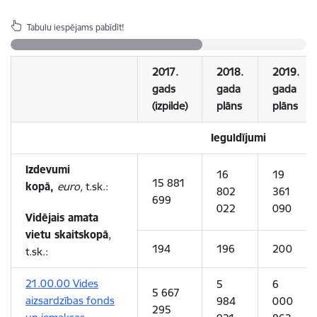
Tabulu iespējams pabīdīt!
2017.
2018.
2019.
gads
gada
gada
(izpilde)
plāns
plāns
Ieguldījumi
Izdevumi
16
19
15 881
kopā,
euro,
t.sk.:
802
361
699
022
090
Vidējais amata
vietu skaits
kopā
,
194
196
200
t.sk.:
21.00.00 Vides
5
6
5 667
aizsardzības fonds
984
000
295