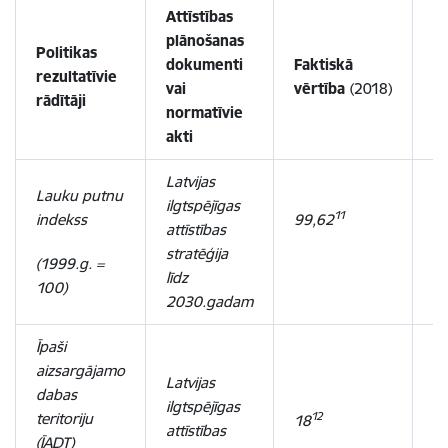
Attīstības
plānošanas
Politikas
dokumenti
Faktiskā
P
rezultatīvie
vai
vērtība
(2018)
vē
rādītāji
normatīvie
akti
Latvijas
Lauku putnu
ilgtspējīgas
11
indekss
99,62
1
attīstības
stratēģija
(1999.g. =
(2
līdz
100)
2030.gadam
Īpaši
aizsargājamo
Latvijas
dabas
ilgtspējīgas
teritoriju
12
18
1
attīstības
(ĪADT)