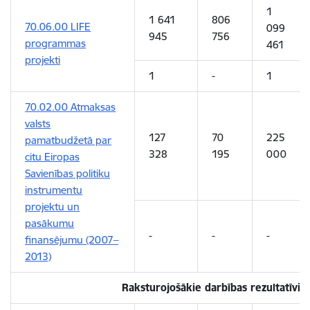
1
1 641
806
70.06.00 LIFE
099
945
756
programmas
461
projekti
1
-
1
70.02.00 Atmaksas
valsts
127
70
225
pamatbudžetā par
328
195
000
citu Eiropas
Savienības politiku
instrumentu
projektu un
pasākumu
-
-
-
finansējumu (2007–
2013)
Raksturojošākie darbības rezultatīvie 