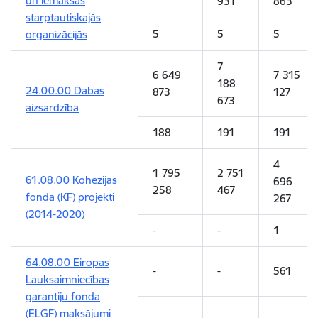
un iemaksas
931
863
starptautiskajās
5
5
5
organizācijās
7
6 649
7 315
188
24.00.00 Dabas
873
127
673
aizsardzība
188
191
191
4
1 795
2 751
61.08.00 Kohēzijas
696
258
467
fonda (KF) projekti
267
(2014-2020)
-
-
1
64.08.00 Eiropas
-
-
561
Lauksaimniecības
garantiju fonda
(ELGF) maksājumi