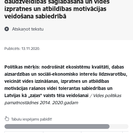
daudzveidības saglabāšana un vides
izpratnes un atbildības motivācijas
veidošana sabiedrībā
Atskaņot tekstu
Publicēts: 13.11.2020.
Politikas mērķis: nodrošināt ekosistēmu kvalitāti, dabas
aizsardzības un sociāli-ekonomisko interešu līdzsvarotību,
veicināt vides izzināšanas, izpratnes un atbildības
motivācijas rašanos videi tolerantas sabiedrības un
Latvijas kā „zaļas” valsts tēla veidošanai
/ Vides politikas
pamatnostādnes 2014. 2020.gadam
Tabulu iespējams pabīdīt!