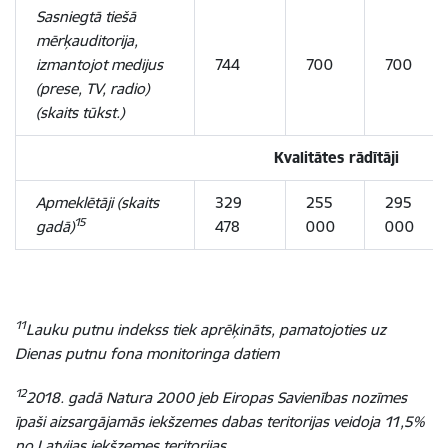
Sasniegtā tiešā
mērķauditorija,
izmantojot medijus
744
700
700
(prese, TV, radio)
(skaits tūkst.)
Kvalitātes rādītāji
Apmeklētāji (skaits
329
255
295
15
gadā)
478
000
000
11
Lauku putnu indekss tiek aprēķināts, pamatojoties uz
Dienas putnu fona monitoringa datiem
12
2018. gadā Natura 2000 jeb Eiropas Savienības nozīmes
īpaši aizsargājamās iekšzemes dabas teritorijas veidoja 11,5%
no Latvijas iekšzemes teritorijas