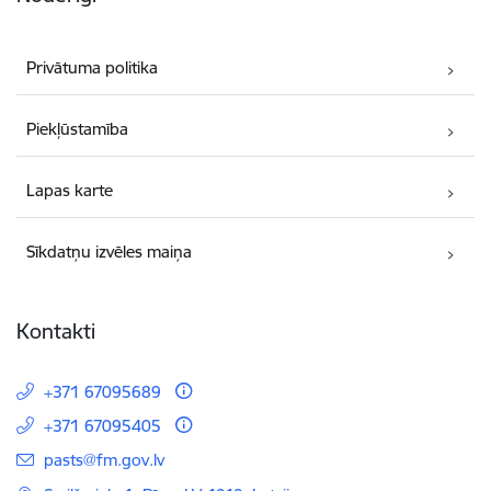
Privātuma politika
Piekļūstamība
Lapas karte
Sīkdatņu izvēles maiņa
Kontakti
+371 67095689
+371 67095405
E-pasts:
pasts@fm.gov.lv