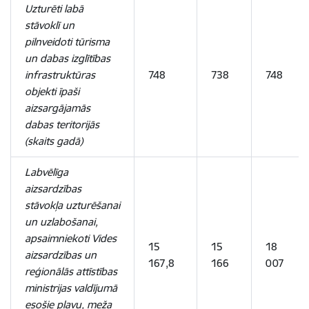
Uzturēti labā
stāvoklī un
pilnveidoti tūrisma
un dabas izglītības
infrastruktūras
748
738
748
objekti īpaši
aizsargājamās
dabas teritorijās
(skaits gadā)
Labvēlīga
aizsardzības
stāvokļa uzturēšanai
un uzlabošanai,
apsaimniekoti Vides
15
15
18
aizsardzības un
167,8
166
007
reģionālās attīstības
ministrijas valdījumā
esošie pļavu, meža