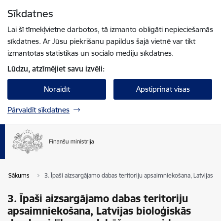
Pāriet uz lapas saturu
Sīkdatnes
Spied
lai meklētu
Enter
Lai šī tīmekļvietne darbotos, tā izmanto obligāti nepieciešamās
sīkdatnes. Ar Jūsu piekrišanu papildus šajā vietnē var tikt
izmantotas statistikas un sociālo mediju sīkdatnes.
Lūdzu, atzīmējiet savu izvēli:
Noraidīt
Apstiprināt visas
Pārvaldīt sīkdatnes
Sākums
3. Īpaši aizsargājamo dabas teritoriju apsaimniekošana, Latvijas 
3. Īpaši aizsargājamo dabas teritoriju
apsaimniekošana, Latvijas bioloģiskās