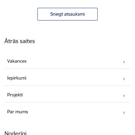
Sniegt atsauksmi
Kājene
Ātrās saites
Vakances
Iepirkumi
Projekti
Par mums
Noderīgi