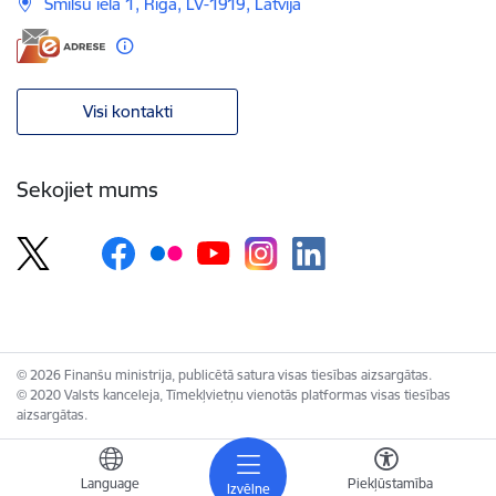
Smilšu iela 1, Rīga, LV-1919, Latvija
Visi kontakti
Sekojiet mums
© 2026 Finanšu ministrija, publicētā satura visas tiesības aizsargātas.
© 2020 Valsts kanceleja, Tīmekļvietņu vienotās platformas visas tiesības
aizsargātas.
Language
Piekļūstamība
Izvēlne