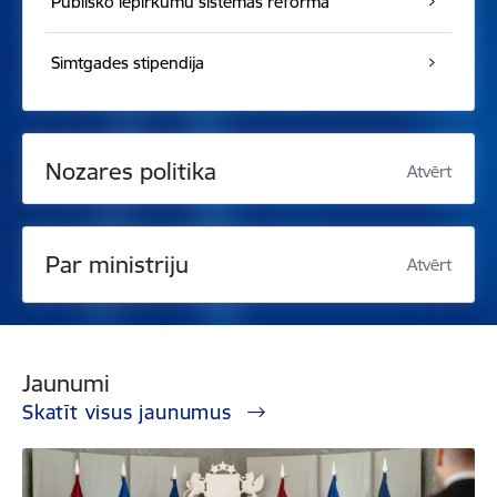
Publisko iepirkumu sistēmas reforma
Simtgades stipendija
Nozares politika
Atvērt
Par ministriju
Atvērt
Jaunumi
Skatīt visus jaunumus