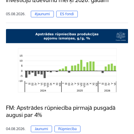
05.08.2026.
#jaunumi
ES fondi
FM: Apstrādes rūpniecība pirmajā pusgadā
augusi par 4%
04.08.2026.
Jaunumi
Rūpniecība