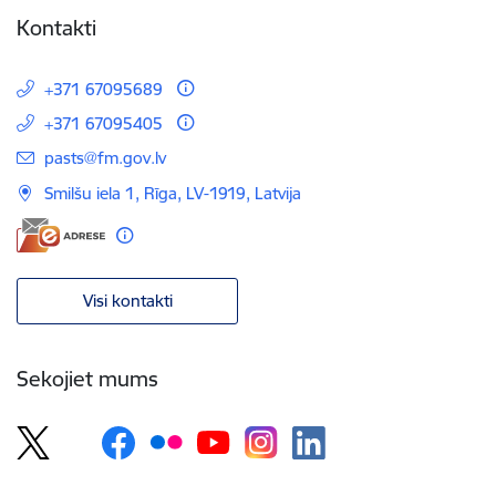
Kontakti
+371 67095689
+371 67095405
E-pasts:
pasts@fm.gov.lv
Smilšu iela 1, Rīga, LV-1919, Latvija
Visi kontakti
Sekojiet mums