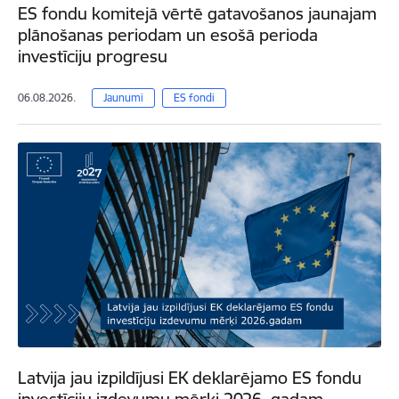
ES fondu komitejā vērtē gatavošanos jaunajam
plānošanas periodam un esošā perioda
investīciju progresu
06.08.2026.
Jaunumi
ES fondi
Latvija jau izpildījusi EK deklarējamo ES fondu
investīciju izdevumu mērķi 2026. gadam