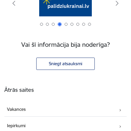
Vai šī informācija bija noderīga?
Sniegt atsauksmi
Kājene
Ātrās saites
Vakances
Iepirkumi