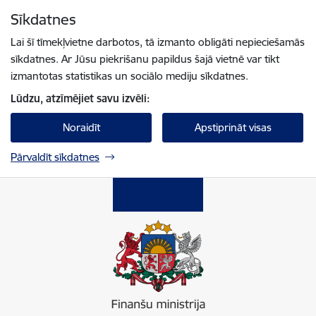
Pāriet uz lapas saturu
Sīkdatnes
Spied
lai meklētu
Enter
Lai šī tīmekļvietne darbotos, tā izmanto obligāti nepieciešamās
sīkdatnes. Ar Jūsu piekrišanu papildus šajā vietnē var tikt
izmantotas statistikas un sociālo mediju sīkdatnes.
Lūdzu, atzīmējiet savu izvēli:
Noraidīt
Apstiprināt visas
Pārvaldīt sīkdatnes
Finanšu ministrija