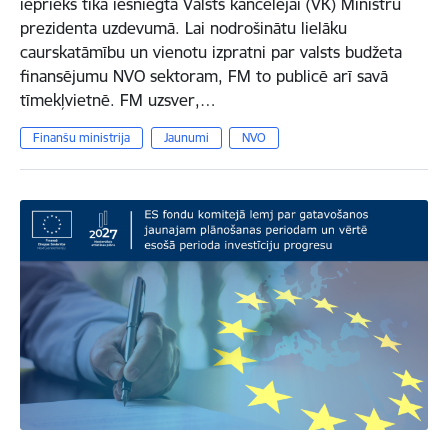
iepriekš tika iesniegta Valsts kancelejai (VK) Ministru
prezidenta uzdevumā. Lai nodrošinātu lielāku
caurskatāmību un vienotu izpratni par valsts budžeta
finansējumu NVO sektoram, FM to publicē arī savā
tīmekļvietnē. FM uzsver,…
Finanšu ministrija
Jaunumi
NVO